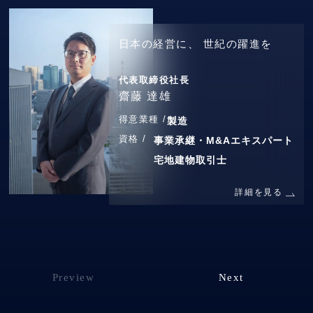
日本の経営に、
世紀の躍進を
代表取締役社長
齋藤 達雄
得意業種 /
製造
資格 /
事業承継・M&Aエキスパート
宅地建物取引士
詳細を見る
Preview
Next