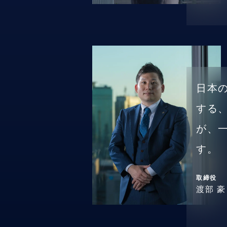
日本
する
が、
す。
取締役
渡部 豪