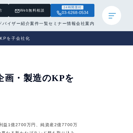
24時間受付
方
Web無料相談
03-6268-0534
ドバイザー紹介
案件一覧
セミナー情報
会社案内
KPを子会社化
企画・製造のKPを
1億2700万円、純資産2億7700万