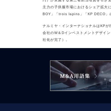
円）が実施する第三者割当増資を引き
主力の子供服市場におけるシェア拡大に
BOY」「trois lapins」「KP 
ナルミヤ・インターナショナルはKPが
会社のW＆Dインベストメントデザイン
社化が完了）。