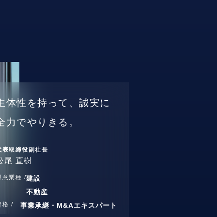
主体性を持って、誠実に
全力でやりきる。
代表取締役副社長
松尾 直樹
得意業種 /
建設
不動産
資格 /
事業承継・M&Aエキスパート