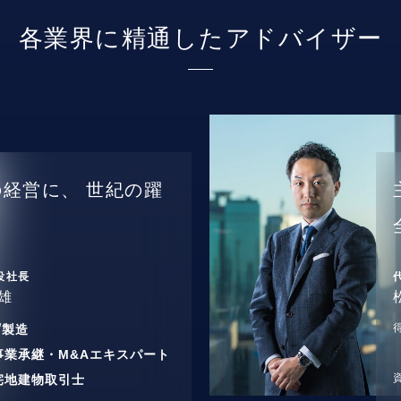
各業界に精通したアドバイザー
の経営に、
世紀の躍
役社長
雄
/
製造
事業承継・M&Aエキスパート
宅地建物取引士