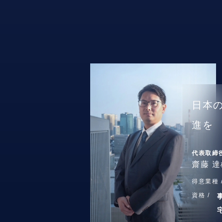
日本
進を
代表取締
齋藤 達
得意業種 
資格 /