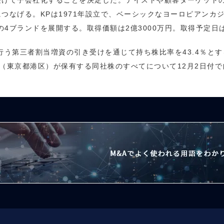
受けて子会社化することを決定した。テイストや顧客ターゲット
つなげる。KPは1971年設立で、ベーシックなヨーロピアンカジ
DECO」の4ブランドを展開する。取得価額は2億3000万円。取得予定日は
行う第三者割当増資の引き受けを通じて持ち株比率を43.4％と
（東京都港区）が保有する同社株のすべてについて12月2日付