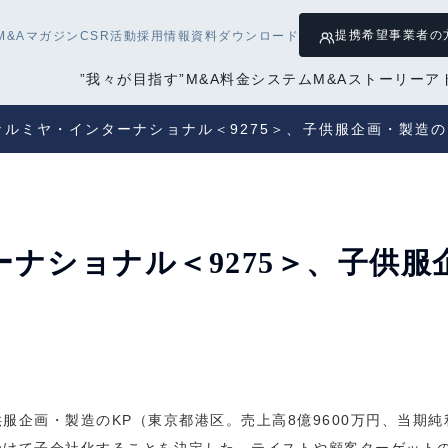
提携希望
事業者の
M&Aマガジン
CSR活動
採用情報
資料ダウンロード
”我々が目指す”M&A
料金システム
M&Aストーリー
ア
ナルミヤ・インターナショナル＜9275＞、子供服企画・製造の
ナショナル＜9275＞、子供服
企画・製造のKP（東京都港区。売上高8億9600万円、当期純利益