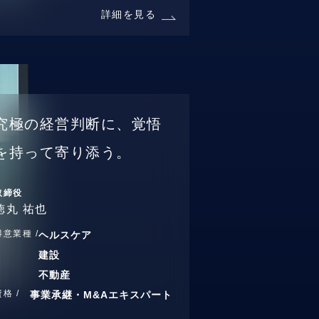
詳細を見る
究極の経営判断に、覚悟
を持って寄り添う。
取締役
徳丸 祐也
得意業種 /
ヘルスケア
建設
不動産
資格 /
事業承継・M&Aエキスパート