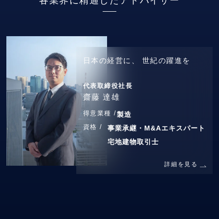
各業界に精通したアドバイザー
日本の経営に、
世紀の躍進を
代表取締役社長
齋藤 達雄
得意業種 /
製造
資格 /
事業承継・M&Aエキスパート
宅地建物取引士
詳細を見る