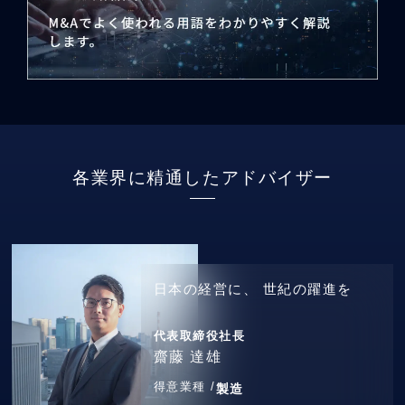
各業界に精通したアドバイザー
日本の経営に、
世紀の躍進を
代表取締役社長
齋藤 達雄
得意業種 /
製造