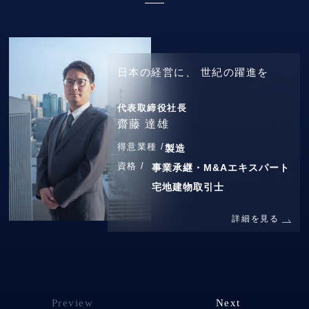
日本の経営に、
世紀の躍進を
代表取締役社長
齋藤 達雄
得意業種 /
製造
資格 /
事業承継・M&Aエキスパート
宅地建物取引士
詳細を見る
Preview
Next