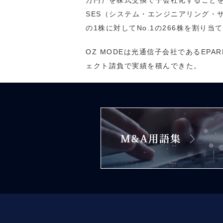
万円）を株式交換で子会社化することを
SES（システム・エンジニアリング・サ
の1株に対してNo.1の266株を割り当
OZ MODEは光通信子会社であるEP
ェクト請負で実績を積んできた。