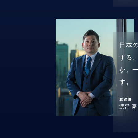
日本
する
が、
す。
取締役
渡部 豪