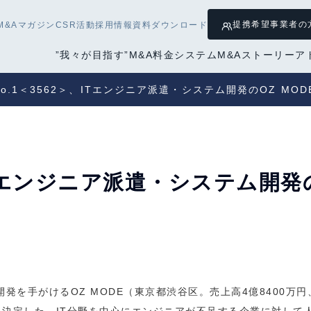
提携希望
事業者の
M&Aマガジン
CSR活動
採用情報
資料ダウンロード
”我々が目指す”M&A
料金システム
M&Aストーリー
ア
No.1＜3562＞、ITエンジニア派遣・システム開発のOZ MO
、ITエンジニア派遣・システム開発
開発を手がけるOZ MODE（東京都渋谷区。売上高4億8400万円、