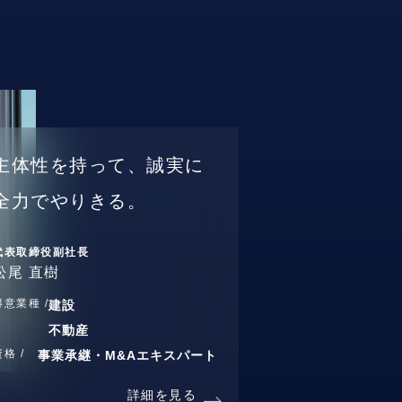
主体性を持って、誠実に
全力でやりきる。
代表取締役副社長
松尾 直樹
得意業種 /
建設
不動産
資格 /
事業承継・M&Aエキスパート
詳細を見る