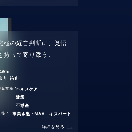
究極の経営判断に、覚悟
を持って寄り添う。
取締役
徳丸 祐也
得意業種 /
ヘルスケア
建設
不動産
資格 /
事業承継・M&Aエキスパート
詳細を見る