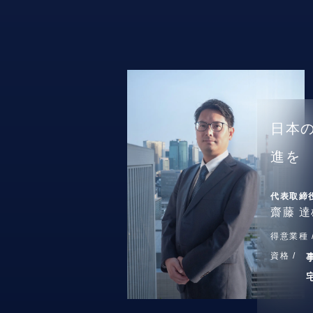
日本
進を
代表取締
齋藤 達
得意業種 
資格 /