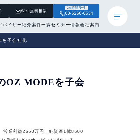
24時間受付
方
Web無料相談
03-6268-0534
ドバイザー紹介
案件一覧
セミナー情報
会社案内
DEを子会社化
のOZ MODEを子会
営業利益2550万円、純資産1億8500