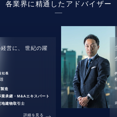
各業界に精通したアドバイザー
の経営に、
世紀の躍
役社長
雄
/
製造
事業承継・M&Aエキスパート
宅地建物取引士
詳細を見る