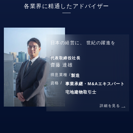
各業界に精通したアドバイザー
日本の経営に、
世紀の躍進を
代表取締役社長
齋藤 達雄
得意業種 /
製造
資格 /
事業承継・M&Aエキスパート
宅地建物取引士
詳細を見る