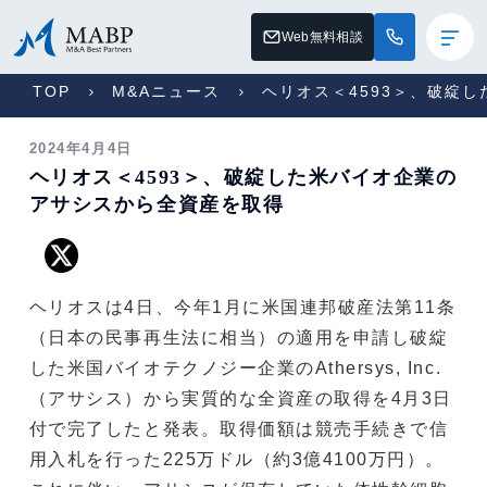
Web無料相談
TOP
M&Aニュース
ヘリオス＜4593＞、破綻
2024年4月4日
ヘリオス＜4593＞、破綻した米バイオ企業の
アサシスから全資産を取得
ヘリオスは4日、今年1月に米国連邦破産法第11条
（日本の民事再生法に相当）の適用を申請し破綻
した米国バイオテクノジー企業のAthersys, Inc.
（アサシス）から実質的な全資産の取得を4月3日
付で完了したと発表。取得価額は競売手続きで信
用入札を行った225万ドル（約3億4100万円）。