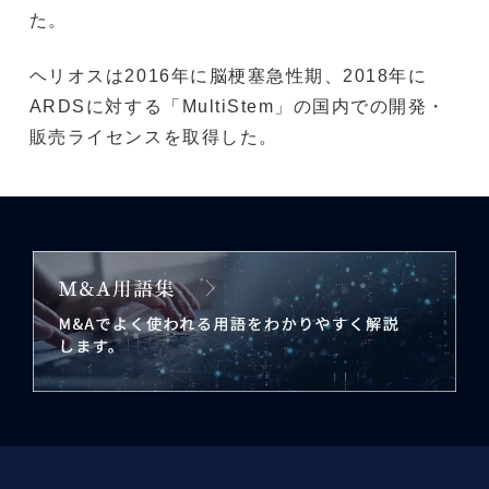
た。
ヘリオスは2016年に脳梗塞急性期、2018年に
ARDSに対する「MultiStem」の国内での開発・
販売ライセンスを取得した。