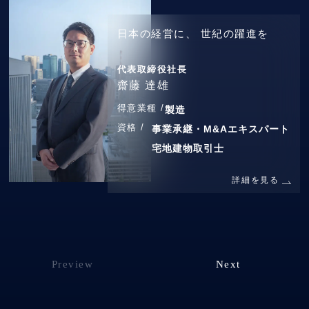
日本の経営に、
世紀の躍進を
代表取締役社長
齋藤 達雄
得意業種 /
製造
資格 /
事業承継・M&Aエキスパート
宅地建物取引士
詳細を見る
Preview
Next