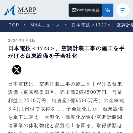
Web無料相談
TOP
M&Aニュース
日本電技＜1723＞、空調
2024年4月1日
日本電技＜1723＞、空調計装工事の施工を手
がける台東設備を子会社化
日本電技は、空調計装工事の施工を手がける台東
設備（東京都墨田区。売上高2億4500万円、営業
利益△2510万円、純資産1億6500万円）の全株式
を4月1日付で取得をし、子会社化した。台東設備
を傘下に迎え、大型化・高度化が進む空調計装関
連事業の体制強化と品質向上を図る。取得価額は