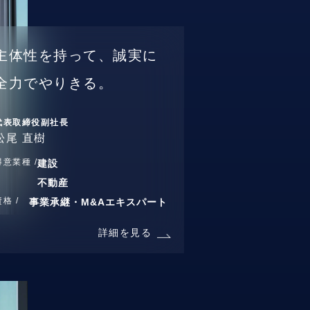
主体性を持って、誠実に
全力でやりきる。
代表取締役副社長
松尾 直樹
得意業種 /
建設
不動産
資格 /
事業承継・M&Aエキスパート
詳細を見る