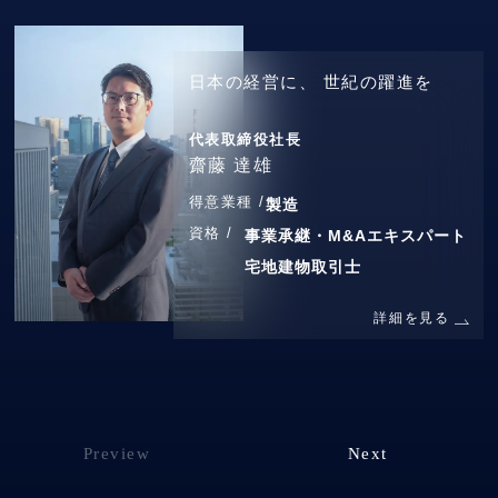
日本の経営に、
世紀の躍進を
代表取締役社長
齋藤 達雄
得意業種 /
製造
資格 /
事業承継・M&Aエキスパート
宅地建物取引士
詳細を見る
Preview
Next