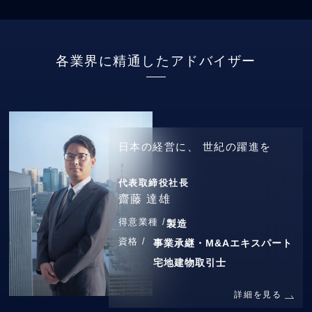
各業界に精通したアドバイザー
日本の経営に、
世紀の躍進を
代表取締役社長
齋藤 達雄
得意業種 /
製造
資格 /
事業承継・M&Aエキスパート
宅地建物取引士
詳細を見る