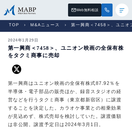
Web無料相談
TOP
M&Aニュース
第一興商＜7458＞、ユニ
2024年1月29日
第一興商＜7458＞、ユニオン映画の全保有株
をタクミ商事に売却
第一興商はユニオン映画の全保有株式87.92％を
半導体・電子部品の販売ほか、録音スタジオの経
営などを行うタクミ商事（東京都新宿区）に譲渡
することを決定した。カラオケ事業との相乗効果
が見込めず、株式売却を検討していた。譲渡価額
は非公開。譲渡予定日は2024年3月1日。