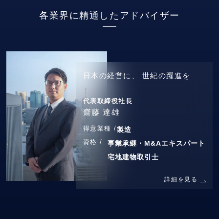
各業界に精通したアドバイザー
日本の経営に、
世紀の躍進を
代表取締役社長
齋藤 達雄
得意業種 /
製造
資格 /
事業承継・M&Aエキスパート
宅地建物取引士
詳細を見る