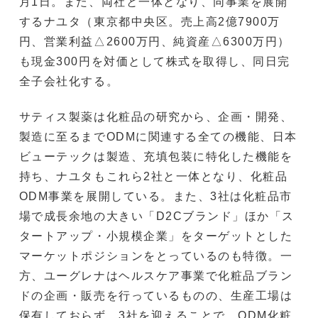
月1日。また、両社と一体となり、同事業を展開
するナユタ（東京都中央区。売上高2億7900万
円、営業利益△2600万円、純資産△6300万円）
も現金300円を対価として株式を取得し、同日完
全子会社化する。
サティス製薬は化粧品の研究から、企画・開発、
製造に至るまでODMに関連する全ての機能、日本
ビューテックは製造、充填包装に特化した機能を
持ち、ナユタもこれら2社と一体となり、化粧品
ODM事業を展開している。また、3社は化粧品市
場で成長余地の大きい「D2Cブランド」ほか「ス
タートアップ・小規模企業」をターゲットとした
マーケットポジションをとっているのも特徴。一
方、ユーグレナはヘルスケア事業で化粧品ブラン
ドの企画・販売を行っているものの、生産工場は
保有しておらず、3社を迎えることで、ODM化粧