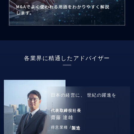
各業界に精通したアドバイザー
日本の経営に、
世紀の躍進を
代表取締役社長
齋藤 達雄
得意業種 /
製造