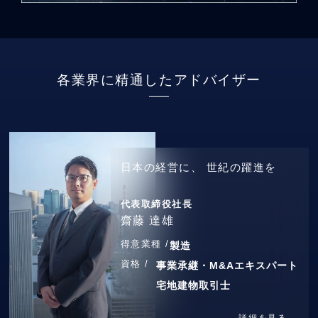
各業界に精通したアドバイザー
日本の経営に、
世紀の躍進を
代表取締役社長
齋藤 達雄
得意業種 /
製造
資格 /
事業承継・M&Aエキスパート
宅地建物取引士