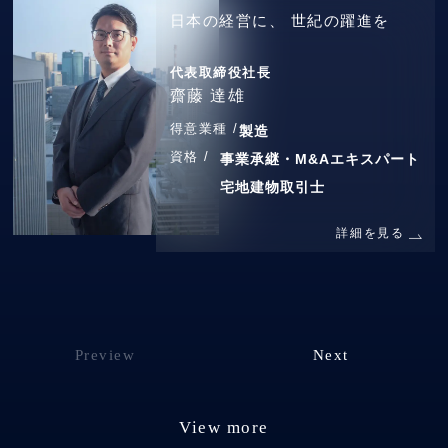
日本の経営に、
世紀の躍進を
代表取締役社長
齋藤 達雄
得意業種 /
製造
資格 /
事業承継・M&Aエキスパート
宅地建物取引士
詳細を見る
Preview
Next
View more