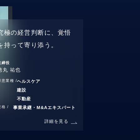
究極の経営判断に、覚悟
を持って寄り添う。
取締役
徳丸 祐也
得意業種 /
ヘルスケア
建設
不動産
資格 /
事業承継・M&Aエキスパート
詳細を見る