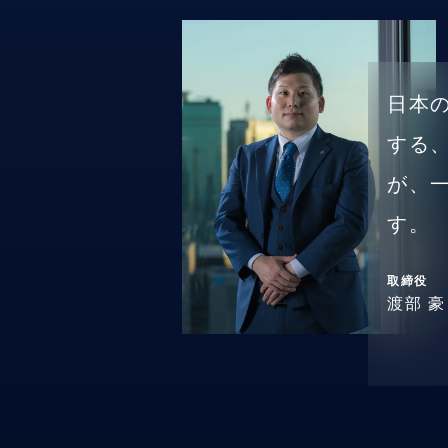
日本
する
が、
す。
取締役
渡部 豪