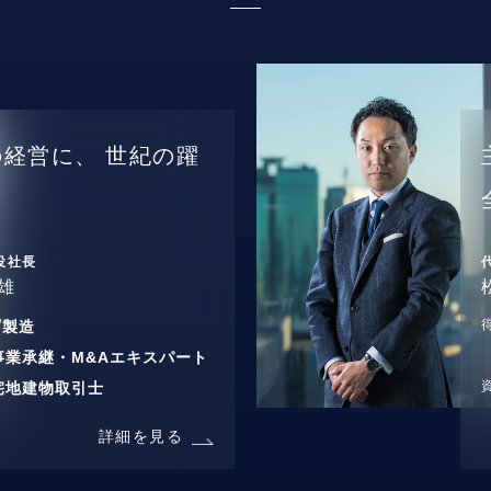
の経営に、
世紀の躍
役社長
雄
/
製造
事業承継・M&Aエキスパート
宅地建物取引士
詳細を見る