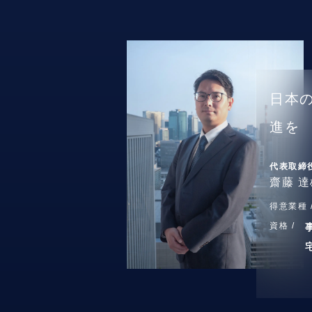
日本
進を
代表取締
齋藤 達
得意業種 
資格 /