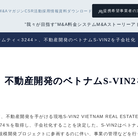
提携希望
事業者の
M&Aマガジン
CSR活動
採用情報
資料ダウンロード
”我々が目指す”M&A
料金システム
M&Aストーリー
ア
サムティ＜3244＞、不動産開発のベトナムS-VIN2を子会社化
、不動産開発のベトナムS-VIN
発を手がける現地S-VIN2 VIETNAM REAL ESTATE TR
.74％を取得し、子会社化することを決定した。S-VIN2はベトナム
る大規模開発プロジェクトに参画するのに伴い、事業の管理などを行う