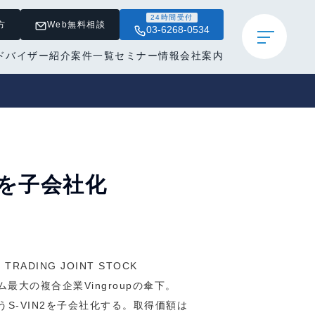
24時間受付
方
Web無料相談
03-6268-0534
ドバイザー紹介
案件一覧
セミナー情報
会社案内
2を子会社化
ADING JOINT STOCK
最大の複合企業Vingroupの傘下。
S-VIN2を子会社化する。取得価額は