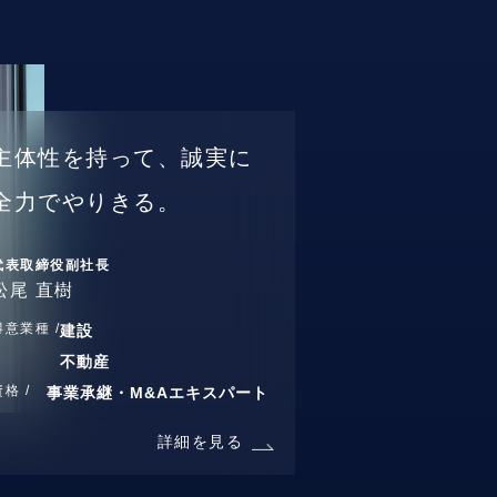
主体性を持って、誠実に
全力でやりきる。
代表取締役副社長
松尾 直樹
得意業種 /
建設
不動産
資格 /
事業承継・M&Aエキスパート
詳細を見る