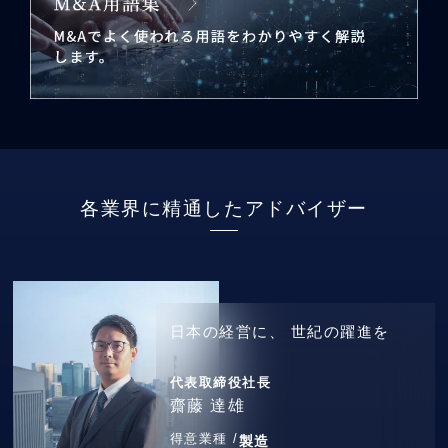
各業界に精通したアドバイザー
日本の経営に、
世紀の躍進を
代表取締役社長
齋藤 達雄
得意業種 /
製造