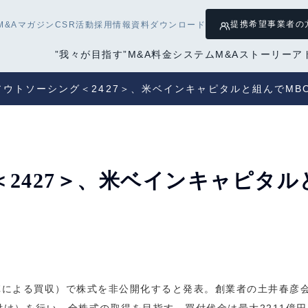
提携希望
事業者の
M&Aマガジン
CSR活動
採用情報
資料ダウンロード
”我々が目指す”M&A
料金システム
M&Aストーリー
ア
アウトソーシング＜2427＞、米ベインキャピタルと組んでMB
2427＞、米ベインキャピタル
陣による買収）で株式を非公開化すると発表。創業者の土井春彦