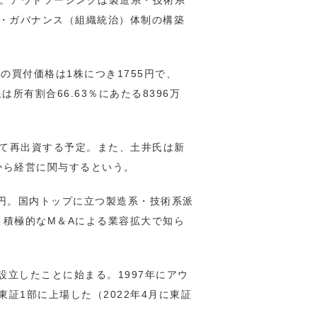
円。アウトソーシングは製造系・技術系
・ガバナンス（組織統治）体制の構築
の買付価格は1株につき1755円で、
は所有割合66.63％にあたる8396万
して再出資する予定。また、土井氏は新
から経営に関与するという。
05億円。国内トップに立つ製造系・技術系派
積極的なM＆Aによる業容拡大で知ら
設立したことに始まる。1997年にアウ
東証1部に上場した（2022年4月に東証