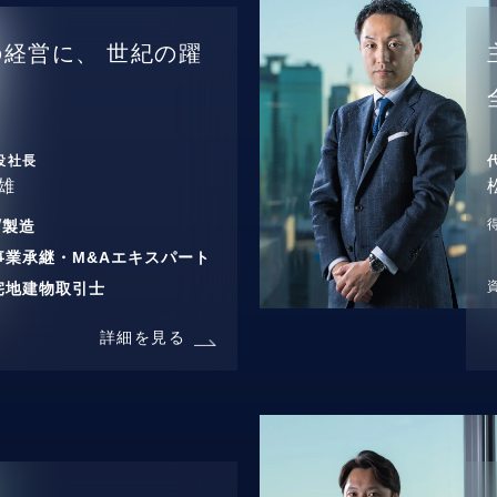
の経営に、
世紀の躍
役社長
雄
/
製造
事業承継・M&Aエキスパート
宅地建物取引士
詳細を見る