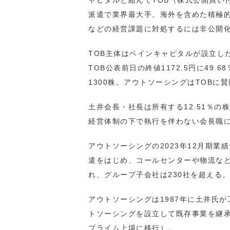
ャピタルと組んでTOB（株式公開買い
派遣で業界最大手。海外を含めた積極
などの経営課題に対処するには非公開化
TOB主体はベインキャピタルが設立した
TOB公表前日の終値1172.5円に49.
1300株。アウトソーシングはTOB
土井会長・社長は所有する12.51％
経営体制の下で執行を伴わない会長職
アウトソーシングの2023年12月期業績
遣をはじめ、コールセンターや物流な
れ、グループ子会社は230社を超える
アウトソーシングは1987年に土井氏
トソーシングを設立して既存事業を継承。
プライム上場に移行）。