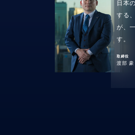
日本
する
が、
す。
取締役
渡部 豪