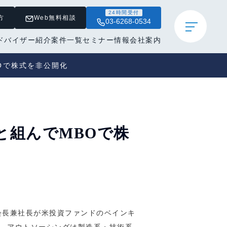
24時間受付
方
Web無料相談
03-6268-0534
ドバイザー紹介
案件一覧
セミナー情報
会社案内
Oで株式を非公開化
と組んでMBOで株
会長兼社長が米投資ファンドのベインキ