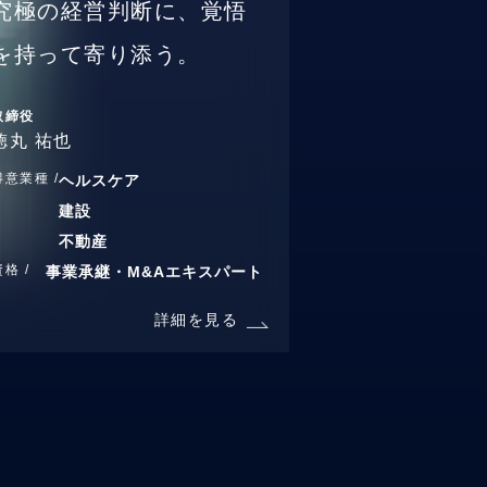
究極の経営判断に、覚悟
を持って寄り添う。
取締役
徳丸 祐也
得意業種 /
ヘルスケア
建設
不動産
資格 /
事業承継・M&Aエキスパート
詳細を見る