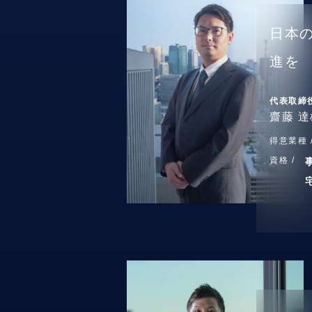
日本
進を
代表取締
齋藤 達
得意業種 
資格 /