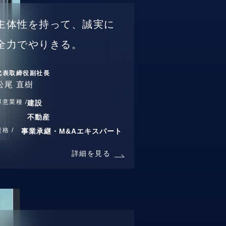
主体性を持って、誠実に
全力でやりきる。
代表取締役副社長
松尾 直樹
得意業種 /
建設
不動産
資格 /
事業承継・M&Aエキスパート
詳細を見る