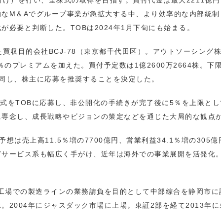
付け）を行い、全株式の取得を目指す。買付代金は最大2211億
的なM＆Aでグループ事業が急拡大する中、より効率的な内部統制
が必要と判断した。TOBは2024年1月下旬にも始まる。
買収目的会社BCJ‐78（東京都千代田区）。アウトソーシング株
68％のプレミアムを加えた。買付予定数は1億2600万2664株。下限
に賛同し、株主に応募を推奨することを決定した。
の株式をTOBに応募し、非公開化の手続きが完了後に5％を上限と
に専念し、成長戦略やビジョンの策定などを通じた大局的な観点
予想は売上高11.5％増の7700億円、営業利益34.1％増の3
どサービス系も幅広く手がけ、近年は海外での事業展開を活発化。
。
が工場での製造ラインの業務請負を目的として中部綜合を静岡市に
2004年にジャスダック市場に上場。東証2部を経て2013年に