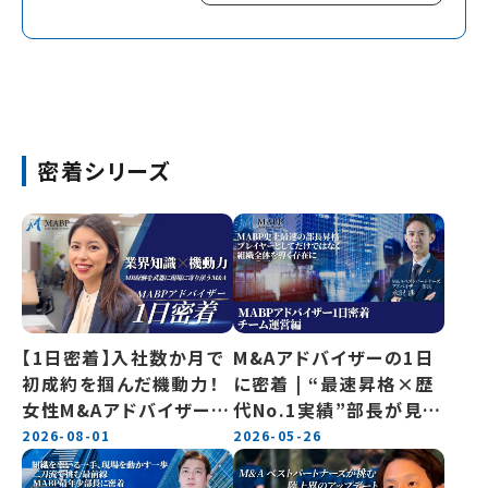
密着シリーズ
【1日密着】入社数か月で
M&Aアドバイザーの1日
初成約を掴んだ機動力！
に密着 | “最速昇格×歴
女性M&Aアドバイザーの
代No.1実績”部長が見据
1日
えるチームの未来
2026-08-01
2026-05-26