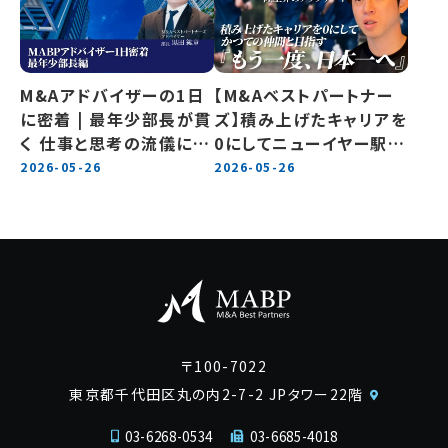
M&Aアドバイザーの1日
【M&Aベストパートナー
に密着 | 最年少部長が貫
ズ】積み上げたキャリアを
く 仕事と思考の流儀に迫
0にしてニューイヤー駅伝
る
初出場へ導いたキーマン
2026-05-26
2026-05-26
〒100-7022
東京都千代田区丸の内2-7-2 JPタワー22階
03-6268-0534
03-6685-4018