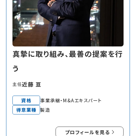
真摯に取り組み、最善の提案を行
う
近藤 亘
主任
資格
事業承継・M&Aエキスパート
得意業種
製造
プロフィールを見る