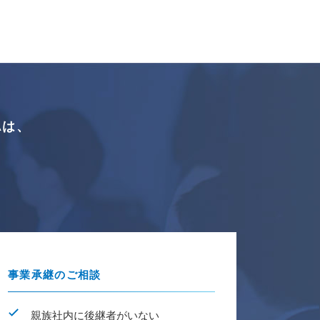
A
は、
中
事業承継のご相談
親族社内に後継者がいない