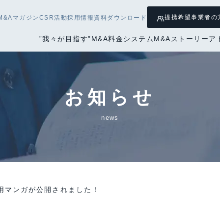
提携希望
事業者の
M&Aマガジン
CSR活動
採用情報
資料ダウンロード
”我々が目指す”M&A
料金システム
M&Aストーリー
ア
お知らせ
news
用マンガが公開されました！