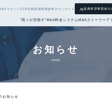
提携希望
事業者の
M&Aマガジン
CSR活動
採用情報
資料ダウンロード
”我々が目指す”M&A
料金システム
M&Aストーリー
ア
お知らせ
news
のお知らせ