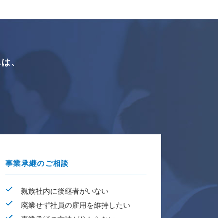
A
は、
中
事業承継のご相談
親族社内に後継者がいない
廃業せず社員の雇用を維持したい