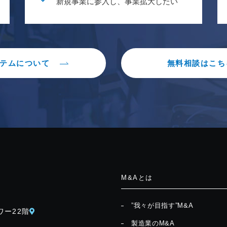
新規事業に参入し、事業拡大したい
テムについて
無料相談はこち
M&Aとは
”我々が目指す”M&A
ワー22階
製造業のM&A