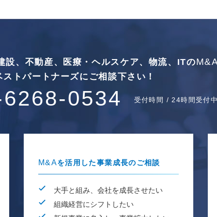
M&
建設、不動産、
医療・ヘルスケア、物流、ITの
ベストパートナーズに
ご相談下さい！
-6268-0534
受付時間 / 24時間受付
M&A
を活用した事業成長のご相談
大手と組み、会社を成長させたい
組織経営にシフトしたい