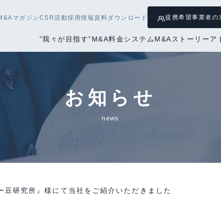
提携希望
事業者の
M&Aマガジン
CSR活動
採用情報
資料ダウンロード
”我々が目指す”M&A
料金システム
M&Aストーリー
ア
お知らせ
news
ー豆研究所』様にて当社をご紹介いただきました