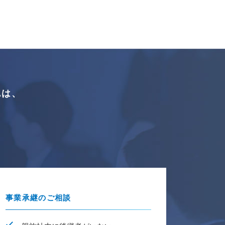
A
は、
中
事業承継のご相談