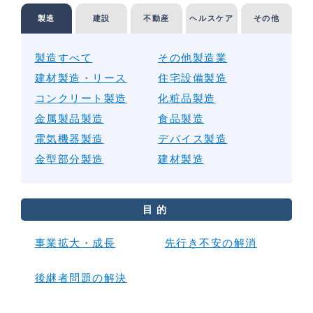
製造
建設
不動産
ヘルスケア
その他
製造すべて
その他製造業
建材製造・リース
住宅設備製造
コンクリート製造
化粧品製造
金属製品製造
食品製造
電気機器製造
デバイス製造
金型部分製造
建材製造
目的
事業拡大・成長
先行き不安の解消
後継者問題の解決